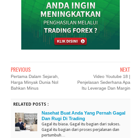
PREVIOUS
NEXT
Pertama Dalam Sejarah,
Video Youtube 18 |
Harga Minyak Dunia Nol
Penjelasan Sederhana Apa
Bahkan Minus
Itu Leverage Dan Margin
RELATED POSTS :
Nasehat Buat Anda Yang Pernah Gagal
Dan Rugi Di Trading
Gagal itu biasa. Gagal itu bagian dari sukses.
Gagal itu bagian dari proses perjalanan dan
pertumbuh…