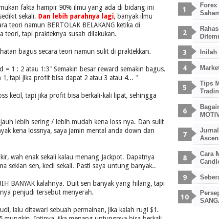
Forex
mukan fakta hampir 90% ilmu yang ada di bidang ini
Saham
edikit sekali.
Dan lebih parahnya lagi
, banyak ilmu
ara teori namun BERTOLAK BELAKANG ketika di
Rahas
 teori, tapi prakteknya susah dilakukan.
Ditem
ihatan bagus secara teori namun sulit di praktekkan.
Inilah
Market
 = 1 : 2 atau 1:3" Semakin besar reward semakin bagus.
, tapi jika profit bisa dapat 2 atau 3 atau 4... "
Tips M
Tradi
s kecil, tapi jika profit bisa berkali-kali lipat, sehingga
Bagai
MOTIV
auh lebih sering / lebih mudah kena loss nya. Dan sulit
anyak kena lossnya, saya jamin mental anda down dan
Jurna
Ascen
Cara 
kir, wah enak sekali kalau menang Jackpot. Dapatnya
Candl
ma sekian sen, kecil sekali. Pasti saya untung banyak..
Seber
EBIH BANYAK kalahnya. Duit sen banyak yang hilang, tapi
rnya penjudi tersebut menyerah.
Perse
SANGA
i, lalu ditawari sebuah permainan, jika kalah rugi $1.
5 mungkin. Intinya, jika menang untungnya bisa berkali