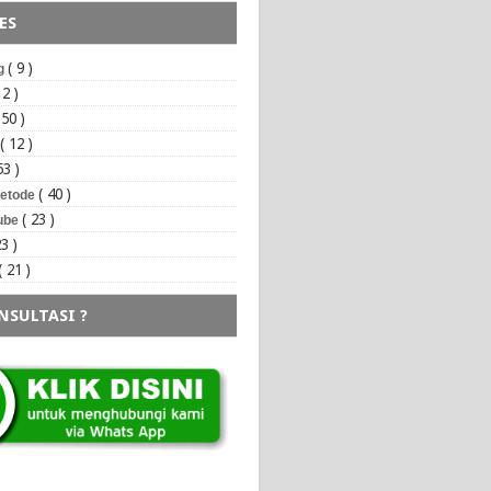
ES
( 9 )
ng
 2 )
 50 )
( 12 )
53 )
( 40 )
Metode
( 23 )
tube
23 )
( 21 )
NSULTASI ?