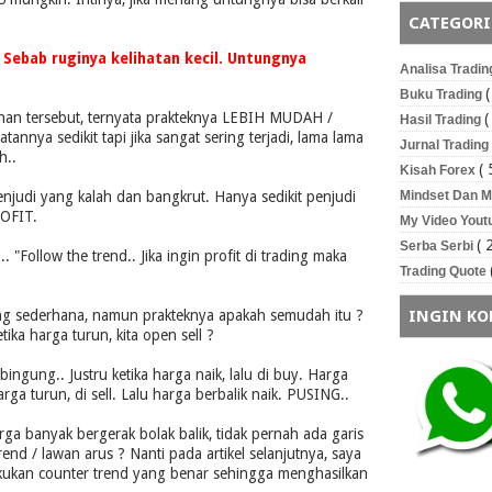
CATEGORI
. Sebab ruginya kelihatan kecil. Untungnya
Analisa Tradi
(
Buku Trading
inan tersebut, ternyata prakteknya LEBIH MUDAH /
(
Hasil Trading
annya sedikit tapi jika sangat sering terjadi, lama lama
Jurnal Trading
h..
( 
Kisah Forex
enjudi yang kalah dan bangkrut. Hanya sedikit penjudi
Mindset Dan 
OFIT.
My Video You
( 
Serba Serbi
. "Follow the trend.. Jika ingin profit di trading maka
Trading Quote
g sederhana, namun prakteknya apakah semudah itu ?
INGIN KO
tika harga turun, kita open sell ?
ingung.. Justru ketika harga naik, lalu di buy. Harga
arga turun, di sell. Lalu harga berbalik naik. PUSING..
ga banyak bergerak bolak balik, tidak pernah ada garis
end / lawan arus ? Nanti pada artikel selanjutnya, saya
ukan counter trend yang benar sehingga menghasilkan