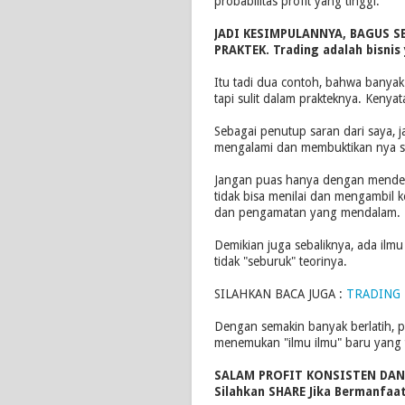
probabilitas profit yang tinggi.
JADI KESIMPULANNYA, BAGUS S
PRAKTEK. Trading adalah bisnis
Itu tadi dua contoh, bahwa banyak s
tapi sulit dalam prakteknya. Kenya
Sebagai penutup saran dari saya,
mengalami dan membuktikan nya se
Jangan puas hanya dengan mendenga
tidak bisa menilai dan mengambil 
dan pengamatan yang mendalam.
Demikian juga sebaliknya, ada ilmu 
tidak "seburuk" teorinya.
SILAHKAN BACA JUGA :
TRADING 
Dengan semakin banyak berlatih, 
menemukan "ilmu ilmu" baru yang t
SALAM PROFIT KONSISTEN DA
Silahkan SHARE Jika Bermanfaat