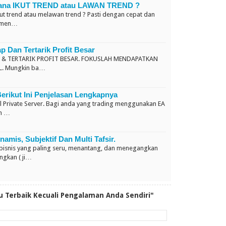
Mana IKUT TREND atau LAWAN TREND ?
kut trend atau melawan trend ? Pasti dengan cepat dan
n men…
 Dan Tertarik Profit Besar
 & TERTARIK PROFIT BESAR. FOKUSLAH MENDAPATKAN
L. Mungkin ba…
Berikut Ini Penjelasan Lengkapnya
ual Private Server. Bagi anda yang trading menggunakan EA
ah …
namis, Subjektif Dan Multi Tafsir.
 bisnis yang paling seru, menantang, dan menegangkan
ngkan ( ji…
u Terbaik Kecuali Pengalaman Anda Sendiri"