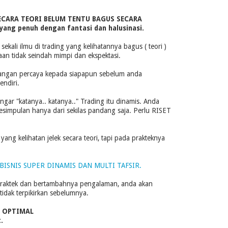
ECARA TEORI BELUM TENTU BAGUS SECARA
 yang penuh dengan fantasi dan halusinasi.
ekali ilmu di trading yang kelihatannya bagus ( teori )
taan tidak seindah mimpi dan ekspektasi.
 jangan percaya kepada siapapun sebelum anda
ndiri.
r "katanya.. katanya.." Trading itu dinamis. Anda
kesimpulan hanya dari sekilas pandang saja. Perlu RISET
yang kelihatan jelek secara teori, tapi pada prakteknya
BISNIS SUPER DINAMIS DAN MULTI TAFSIR.
praktek dan bertambahnya pengalaman, anda akan
idak terpikirkan sebelumnya.
N OPTIMAL
.