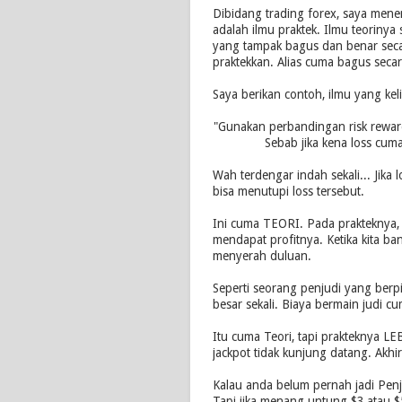
Dibidang trading forex, saya mene
adalah ilmu praktek. Ilmu teorinya s
yang tampak bagus dan benar sec
praktekkan. Alias cuma bagus secara
Saya berikan contoh, ilmu yang kel
"Gunakan perbandingan risk reward
Sebab jika kena loss cuma 1
Wah terdengar indah sekali... Jika los
bisa menutupi loss tersebut.
Ini cuma TEORI. Pada prakteknya, j
mendapat profitnya. Ketika kita b
menyerah duluan.
Seperti seorang penjudi yang berpi
besar sekali. Biaya bermain judi cu
Itu cuma Teori, tapi prakteknya L
jackpot tidak kunjung datang. Akhi
Kalau anda belum pernah jadi Penjud
Tapi jika menang untung $3 atau $