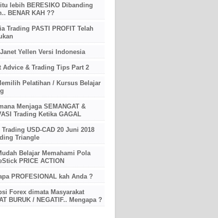
 itu lebih BERESIKO Dibanding
.. BENAR KAH ??
ia Trading PASTI PROFIT Telah
ukan
 Janet Yellen Versi Indonesia
 Advice & Trading Tips Part 2
emilih Pelatihan / Kursus Belajar
ng
mana Menjaga SEMANGAT &
ASI Trading Ketika GAGAL
l Trading USD-CAD 20 Juni 2018
ding Triangle
Mudah Belajar Memahami Pola
eStick PRICE ACTION
apa PROFESIONAL kah Anda ?
psi Forex dimata Masyarakat
T BURUK / NEGATIF.. Mengapa ?