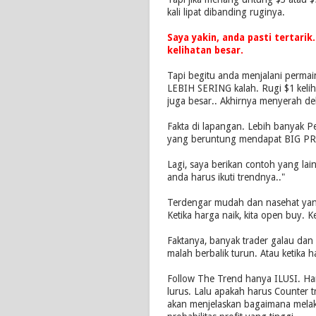
kali lipat dibanding ruginya.
Saya yakin, anda pasti tertarik
kelihatan besar.
Tapi begitu anda menjalani perma
LEBIH SERING kalah. Rugi $1 kelihat
juga besar.. Akhirnya menyerah de
Fakta di lapangan. Lebih banyak P
yang beruntung mendapat BIG PR
Lagi, saya berikan contoh yang lain.
anda harus ikuti trendnya.."
Terdengar mudah dan nasehat yan
Ketika harga naik, kita open buy. Ke
Faktanya, banyak trader galau dan b
malah berbalik turun. Atau ketika h
Follow The Trend hanya ILUSI. Har
lurus. Lalu apakah harus Counter tr
akan menjelaskan bagaimana melak